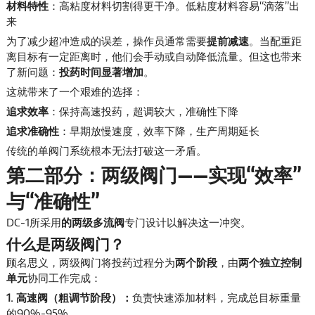
材料特性
：高粘度材料切割得更干净。低粘度材料容易“滴落”出
来
为了减少超冲造成的误差，操作员通常需要
提前减速
。当配重距
离目标有一定距离时，他们会手动或自动降低流量。但这也带来
了新问题：
投药时间显著增加
。
这就带来了一个艰难的选择：
追求效率
：保持高速投药，超调较大，准确性下降
追求准确性
：早期放慢速度，效率下降，生产周期延长
传统的单阀门系统根本无法打破这一矛盾。
第二部分：两级阀门——实现“效率”
与“准确性”
DC-1所采用
的两级多流阀
专门设计以解决这一冲突。
什么是两级阀门？
顾名思义，两级阀门将投药过程分为
两个阶段
，由
两个独立控制
单元
协同工作完成：
1. 高速阀（粗调节阶段）：
负责快速添加材料，完成总目标重量
的90%-95%。