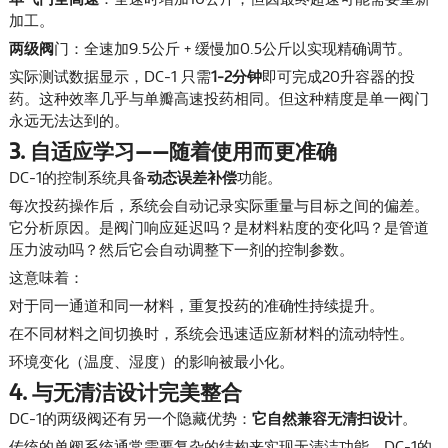
加工。
两级阀
门：全速加9.5公斤 + 缓慢加0.5公斤以实现精确调节。
实际测试数据显示，DC-1 只需
1-2分钟
即可完成20升容器的投
药。这种效率几乎与单瓣高速投药相同。但这种精度是单一阀门
永远无法达到的。
3. 自适应学习——随着使用而更准确
DC-1的控制系统具备
动态误差补偿
功能。
每次投药操作后，系统会自动记录实际重量与目标之间的偏差。
它分析原因。是阀门响应延迟吗？是材料粘度的变化吗？是管道
压力波动吗？然后它会自动调整下一剂的控制参数。
这意味着：
对于同一通道和同一材料，重复投药的准确性持续提升。
在不同材料之间切换时，系统会迅速适应新材料的流动特性。
环境变化（温度、湿度）的影响被最小化。
4. 与无清洁设计完美整合
DC-1的两级阀还有另一个隐藏优势：
它自然兼容无清扫设计
。
传统的单阀系统通常需要复杂的结构来实现无清洁功能。DC-1的