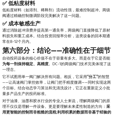
✅ 低粘度材料
低粘度材料（如溶剂、稀释剂）流动性强，最难控制超冲。两级
阀通过精确控制微调阶段完美解决了这一问题。
✅ 成本敏感生产
通过消除超冲浪费并提高第一通良率，两级阀门直接降低了原材
料损失和重工成本。结合投资回报率分析，这类设备的回本期通
常在8-12个月内。
第六部分：结论——准确性在于细节
自动投药设备的核心价值不在于容量有多大。而是在于它是否能
为每一剂保持稳定、高精度
。DC-1的两级阀门技术完美体现了这
一理念。
它不试图用单一阀门解决所有问题。相反，它采用
“分工”
的智慧
——让高速阀门掌控效率，让阀门把手精度微调——同时实现这两
个目标。结合动态学习算法和无清洗设计，它正在重新定义小批
量多产品生产的投药标准。
对于油漆、油墨和胶水行业的专业人士来说，理解两级阀门的原
理不仅仅是理解一件设备。更是要理解未来柔性制造的方向：
采
用更智能的控制而非粗糙的流程;利用积累的数据而非基于经验的