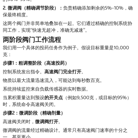
2. 微调阀（精确调节阶段）：
负责精确添加剩余的5%-10%，确
保最终精度。
这两个阀门并非简单地叠加在一起。它们通过精确的控制系统协
同工作，实现“快速无超冲，准确无减速”。
两阶段阀门工作流程
我们用一个具体的投药任务作为例子。假设目标重量是10,000
克：
步骤1：粗调整阶段（高速投药）
控制系统发出指令。
高速阀门完全打开
。
物质以最大流量迅速流入，可能达到每秒数百克。
系统持续监控来自负载传感器的实时数据。
当累积重量达到预设
的开关点
（例如9,500克，或目标的95%）
时，系统命令高速阀关闭。
步骤2：微调阶段（精确剂量）
高速阀关闭时，
微调阀打开
。
微调阀的流量经过精确设计。通常只有高速阀门速率的十分之
一，甚至更小。