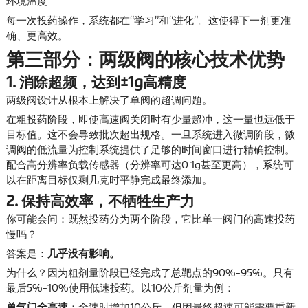
环境温度
每一次投药操作，系统都在“学习”和“进化”。这使得下一剂更准
确、更高效。
第三部分：两级阀的核心技术优势
1. 消除超频，达到±1g高精度
两级阀设计从根本上解决了单阀的超调问题。
在粗投药阶段，即使高速阀关闭时有少量超冲，这一量也远低于
目标值。这不会导致批次超出规格。一旦系统进入微调阶段，微
调阀的低流量为控制系统提供了足够的时间窗口进行精确控制。
配合高分辨率负载传感器（分辨率可达0.1g甚至更高），系统可
以在距离目标仅剩几克时平静完成最终添加。
2. 保持高效率，不牺牲生产力
你可能会问：既然投药分为两个阶段，它比单一阀门的高速投药
慢吗？
答案是：
几乎没有影响。
为什么？因为粗剂量阶段已经完成了总靶点的90%-95%。只有
最后5%-10%使用低速投药。以10公斤剂量为例：
单气门全高速
：全速时增加10公斤，但因最终超速可能需要重新