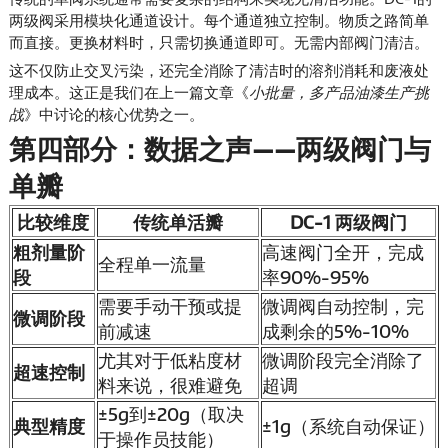
两级阀采用模块化通道设计。每个通道独立控制。物质之路简单
而直接。更换材料时，只需切换通道即可。无需内部阀门清洁。
这不仅防止交叉污染，还完全消除了清洁时的溶剂消耗和废液处
理成本。这正是我们在上一篇文章《
小批量，多产品油漆生产挑
战
》中讨论的核心优势之一。
第四部分：数据之声——两级阀门与
单瓣
比较维度
传统单活瓣
DC-1 两级阀门
粗剂量阶
高速阀门全开，完成
全程单一流量
段
率90%-95%
需要手动干预或提
微调阀自动控制，完
微调阶段
前减速
成剩余的5%-10%
尤其对于低粘度材
微调阶段完全消除了
超速控制
料来说，很难避免
超调
±5g到±20g（取决
典型精度
±1g（系统自动保证）
于操作员技能）