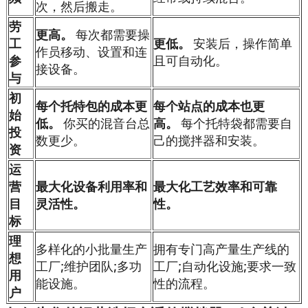
次，然后搬走。
劳
更高。
每次都需要操
工
更低。
安装后，操作简单
作员移动、设置和连
参
且可自动化。
接设备。
与
初
每个托特包的成本更
每个站点的成本也更
始
低。
你买的混音台总
高。
每个托特袋都需要自
投
数更少。
己的搅拌器和安装。
资
运
营
最大化设备利用率和
最大化工艺效率和可靠
目
灵活性。
性。
标
理
多样化的小批量生产
拥有专门高产量生产线的
想
工厂;维护团队;多功
工厂;自动化设施;要求一致
用
能设施。
性的流程。
户