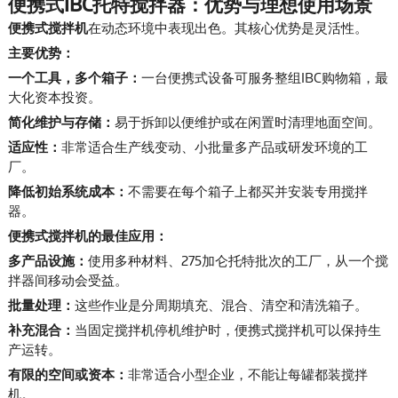
便携式IBC托特搅拌器：优势与理想使用场景
便携式搅拌机
在动态环境中表现出色。其核心优势是灵活性。
主要优势：
一个工具，多个箱子：
一台便携式设备可服务整组IBC购物箱，最
大化资本投资。
简化维护与存储：
易于拆卸以便维护或在闲置时清理地面空间。
适应性：
非常适合生产线变动、小批量多产品或研发环境的工
厂。
降低初始系统成本：
不需要在每个箱子上都买并安装专用搅拌
器。
便携式搅拌机的最佳应用：
多产品设施：
使用多种材料、275加仑托特批次的工厂，从一个搅
拌器间移动会受益。
批量处理：
这些作业是分周期填充、混合、清空和清洗箱子。
补充混合：
当固定搅拌机停机维护时，便携式搅拌机可以保持生
产运转。
有限的空间或资本：
非常适合小型企业，不能让每罐都装搅拌
机。