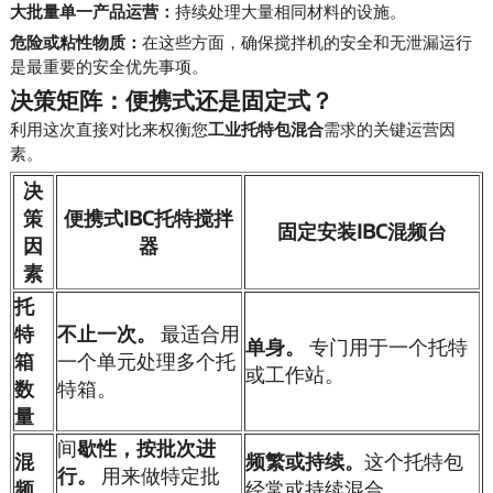
大批量单一产品运营：
持续处理大量相同材料的设施。
危险或粘性物质：
在这些方面，确保搅拌机的安全和无泄漏运行
是最重要的安全优先事项。
决策矩阵：便携式还是固定式？
利用这次直接对比来权衡您
工业托特包混合
需求的关键运营因
素。
决
策
便携式IBC托特搅拌
固定安装IBC混频台
因
器
素
托
特
不止一次。
最适合用
单身。
专门用于一个托特
箱
一个单元处理多个托
或工作站。
数
特箱。
量
间
歇性，按批次进
混
频繁或持续。
这个
托特包
行。
用来做特定批
频
经常或持续混合。