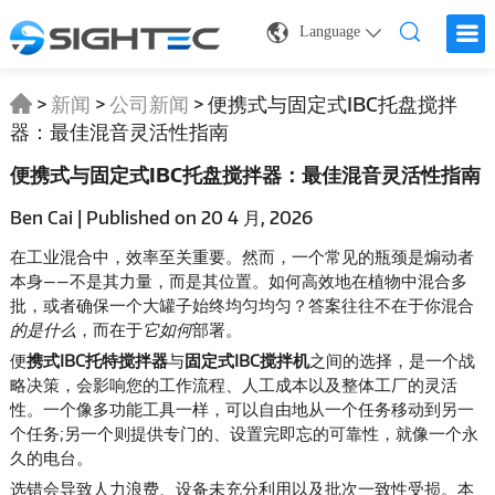
Language
>
新闻
>
公司新闻
>
便携式与固定式IBC托盘搅拌
器：最佳混音灵活性指南
便携式与固定式IBC托盘搅拌器：最佳混音灵活性指南
Ben Cai | Published on 20 4 月, 2026
在工业混合中，效率至关重要。然而，一个常见的瓶颈是煽动者
本身——不是其力量，而是其位置。如何高效地在植物中混合多
批，或者确保一个大罐子始终均匀均匀？答案往往不在于你混合
的是什么
，而在于
它如何
部署。
便
携式IBC托特搅拌器
与
固定式IBC搅拌机
之间的选择，是一个战
略决策，会影响您的工作流程、人工成本以及整体工厂的灵活
性。一个像多功能工具一样，可以自由地从一个任务移动到另一
个任务;另一个则提供专门的、设置完即忘的可靠性，就像一个永
久的电台。
选错会导致人力浪费、设备未充分利用以及批次一致性受损。本