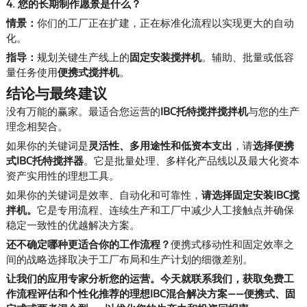
4. 您的长期制作愿景是什么？
情景：
你们的工厂正在扩建，正在标准化流程以实现更大的自动
化。
指导：
规划关键生产线上的
固定安装搅拌机
。辅助、批量或低容
量任务使用
便携式搅拌机
。
结论与最终建议
没有万能的赢家。最适合您运营的
IBC托特搅拌搅拌机
与您的生产
理念相契合。
如果你的关键词是
灵活性、多用途性和低资本支出
，请
选择便携
式IBC托特搅拌器
。它是批量处理、多样化产品线以及最大化资本
资产实用性的理想工具。
如果你的关键词是效率、自动化和可靠性，
请选择固定安装IBC搅
拌机
。
它是专用流程、连续生产和工厂中减少人工接触点并确保
稳定一致性的优越解决方案。
还不确定哪种更适合你的工作流程？
便携式移动性和固定效率之
间的战略选择取决于工厂布局和生产计划的细微差别。
让我们的应用专家分析您的运营。
今天就联系我们，获取免费工
作流程评估和个性化推荐的理想IBC混合解决方案——便携式、固