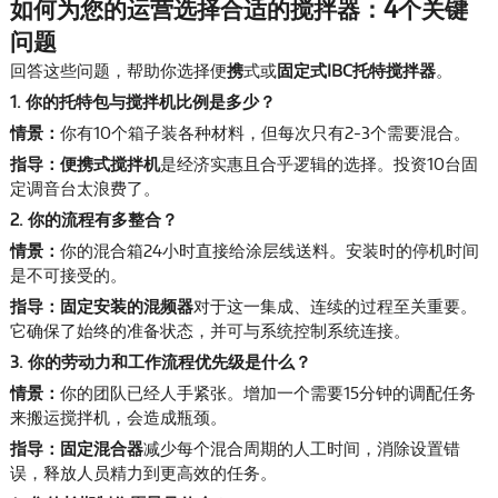
如何为您的运营选择合适的搅拌器：4个关键
问题
回答这些问题，帮助你选择便
携
式或
固定
式IBC托特搅拌器
。
1. 你的托特包与搅拌机比例是多少？
情景：
你有10个箱子装各种材料，但每次只有2-3个需要混合。
指导：
便携式搅拌机
是经济实惠且合乎逻辑的选择。投资10台固
定调音台太浪费了。
2. 你的流程有多整合？
情景：
你的混合箱24小时直接给涂层线送料。安装时的停机时间
是不可接受的。
指导：
固定安装的混频器
对于这一集成、连续的过程至关重要。
它确保了始终的准备状态，并可与系统控制系统连接。
3. 你的劳动力和工作流程优先级是什么？
情景：
你的团队已经人手紧张。增加一个需要15分钟的调配任务
来搬运搅拌机，会造成瓶颈。
指导：
固定混合器
减少每个混合周期的人工时间，消除设置错
误，释放人员精力到更高效的任务。