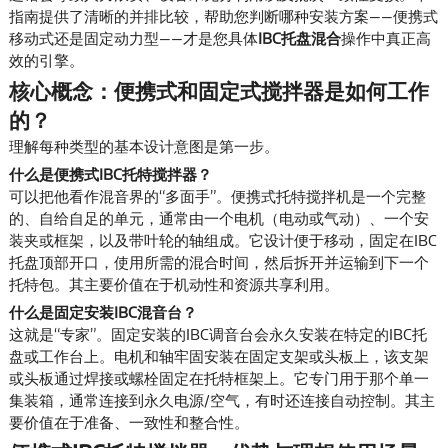
指南提供了清晰的并排比较，帮助您判断哪种安装方案——便携式
移动式还是固定动力型——才是您具体
IBC托盘混合
操作中真正高
效的引擎。
核心概念：便携式和固定式搅拌器是如何工作
的？
理解每种类型的基本设计意图是第一步。
什么是便携式IBC托特搅拌器？
可以把他看作混音界的“多面手”。便携式托特搅拌机是一个完整
的、自给自足的单元，通常由一个电机（电动或气动）、一个安
装夹或框架，以及带叶轮的轴组成。它设计便于移动，固定在IBC
托盘顶部开口，使用所需的混合时间，然后拆开并运输到下一个
托特包。其主要价值在于机动性和资源共享利用。
什么是固定安装IBC混音台？
这就是“专家”。固定安装的IBC调音台会永久安装在特定的IBC托
盘或工作台上。电机和轴牢固安装在固定支架或头板上，该支架
或头板通过焊接或螺栓固定在托特框架上。它专门用于那个单一
集装箱，通常连接到永久电源/空气，有时还连接自动控制。其主
要价值在于准备、一致性和整合性。