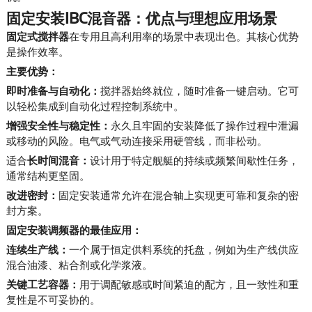
固定安装IBC混音器：优点与理想应用场景
固定式搅拌器
在专用且高利用率的场景中表现出色。其核心优势
是操作效率。
主要优势：
即时准备与自动化：
搅拌器始终就位，随时准备一键启动。它可
以轻松集成到自动化过程控制系统中。
增强安全性与稳定性：
永久且牢固的安装降低了操作过程中泄漏
或移动的风险。电气或气动连接采用硬管线，而非松动。
适合
长时间混音：
设计用于特定舰艇的持续或频繁间歇性任务，
通常结构更坚固。
改进密封：
固定安装通常允许在混合轴上实现更可靠和复杂的密
封方案。
固定安装调频器的最佳应用：
连续生产线：
一个属于恒定供料系统的托盘，例如为生产线供应
混合油漆、粘合剂或化学浆液。
关键工艺容器：
用于调配敏感或时间紧迫的配方，且一致性和重
复性是不可妥协的。