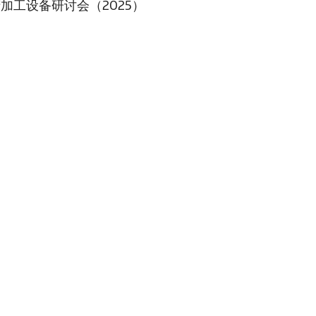
加工设备研讨会（2025）
PRODUCTS
SIGHTEC
解决方案
公司简介
灌装机
新闻
调色机
联系我们
搅拌机