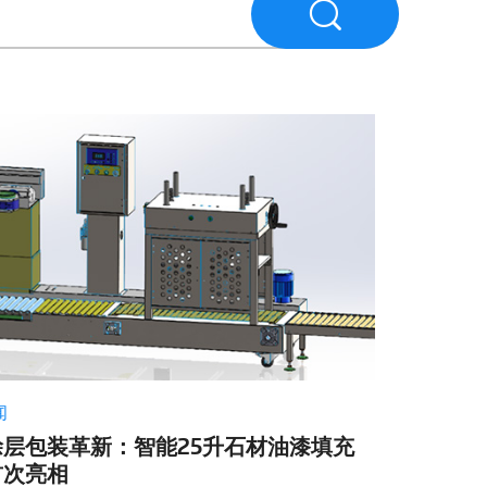
闻
涂层包装革新：智能25升石材油漆填充
首次亮相