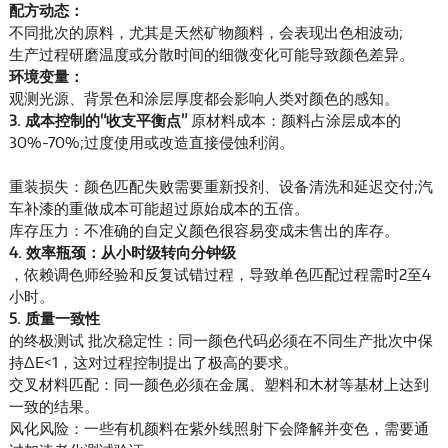
配方动态：
不同批次的原料，尤其是天然矿物颜料，会表现出色相波动;
生产过程研磨温度或分散时间的细微变化可能导致颜色差异。
环境变量：
观测光源、背景色和涂层厚度都会影响人类对颜色的感知。
3. 成本控制的“收支平衡点”
原材料成本：颜料占涂层成本的
30%-70%;过度使用或改造直接侵蚀利润。
重装损失：颜色匹配失败需要重新投剂、设备清洗和延迟交付;汽
车补漆的重做成本可能超过原始成本的五倍。
库存压力：不准确的自定义颜色很容易变成未售出的库存。
4. 效率瓶颈：从小时级转向分钟级
，依赖调色师经验和反复试错过程，导致单色匹配过程需时2至4
小时。
5. 质量一致性
的终极测试
批次稳定性：同一颜色代码必须在不同生产批次中保
持ΔE<1，这对过程控制提出了极高的要求。
交叉材料匹配：同一颜色必须在金属、塑料和木材等基材上达到
一致的结果。
风化风险：一些有机颜料在紫外线照射下会降解并变色，需要通