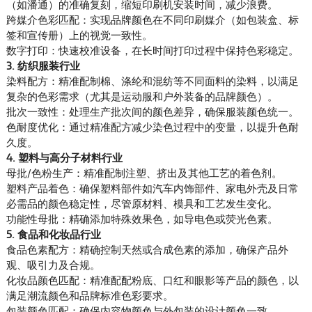
（如潘通）的准确复刻，缩短印刷机安装时间，减少浪费。
跨媒介色彩匹配：实现品牌颜色在不同印刷媒介（如包装盒、标
签和宣传册）上的视觉一致性。
数字打印：快速校准设备，在长时间打印过程中保持色彩稳定。
3. 纺织服装行业
染料配方：精准配制棉、涤纶和混纺等不同面料的染料，以满足
复杂的色彩需求（尤其是运动服和户外装备的品牌颜色）。
批次一致性：处理生产批次间的颜色差异，确保服装颜色统一。
色耐度优化：通过精准配方减少染色过程中的变量，以提升色耐
久度。
4. 塑料与高分子材料行业
母批/色粉生产：精准配制注塑、挤出及其他工艺的着色剂。
塑料产品着色：确保塑料部件如汽车内饰部件、家电外壳及日常
必需品的颜色稳定性，尽管原材料、模具和工艺发生变化。
功能性母批：精确添加特殊效果色，如导电色或荧光色素。
5. 食品和化妆品行业
食品色素配方：精确控制天然或合成色素的添加，确保产品外
观、吸引力及合规。
化妆品颜色匹配：精准配配粉底、口红和眼影等产品的颜色，以
满足潮流颜色和品牌标准色彩要求。
包装颜色匹配：确保内容物颜色与外包装的设计颜色一致。