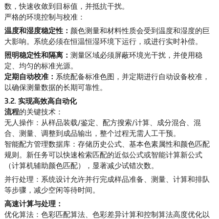
数，快速收敛到目标值，并抵抗干扰。
严格的环境控制与校准：
温度和湿度稳定性：
颜色测量和材料性质会受到温度和湿度的巨
大影响。系统必须在恒温恒湿环境下运行，或进行实时补偿。
照明稳定性和隔离：
测量区域必须屏蔽环境光干扰，并使用稳
定、均匀的标准光源。
定期自动校准：
系统配备标准色图，并定期进行自动设备校准，
以确保测量数据的长期可靠性。
3.2. 实现高效高自动化
流程
的关键技术：
无
人操作：从样品装载/鉴定、配方搜索/计算、成分混合、混
合、测量、调整到成品输出，整个过程无需人工干预。
智能配方管理数据库：存储历史公式、基本色素属性和颜色匹配
规则。新任务可以快速检索匹配的近似公式或智能计算新公式
（计算机辅助颜色匹配），显著减少试错次数。
并行处理：系统设计允许并行完成样品准备、测量、计算和排队
等步骤，减少空闲等待时间。
高速计算与处理：
优化算法：色彩匹配算法、色彩差异计算和控制算法高度优化以