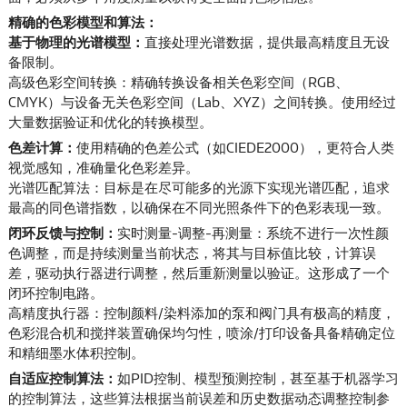
精确的色彩模型和算法：
基于物理的光谱模型：
直接处理光谱数据，提供最高精度且无设
备限制。
高级色彩空间转换：精确转换设备相关色彩空间（RGB、
CMYK）与设备无关色彩空间（Lab、XYZ）之间转换。使用经过
大量数据验证和优化的转换模型。
色差计算：
使用精确的色差公式（如CIEDE2000），更符合人类
视觉感知，准确量化色彩差异。
光谱匹配算法：目标是在尽可能多的光源下实现光谱匹配，追求
最高的同色谱指数，以确保在不同光照条件下的色彩表现一致。
闭环反馈与控制：
实时测量-调整-再测量：系统不进行一次性颜
色调整，而是持续测量当前状态，将其与目标值比较，计算误
差，驱动执行器进行调整，然后重新测量以验证。这形成了一个
闭环控制电路。
高精度执行器：控制颜料/染料添加的泵和阀门具有极高的精度，
色彩混合机和搅拌装置确保均匀性，喷涂/打印设备具备精确定位
和精细墨水体积控制。
自适应控制算法：
如PID控制、模型预测控制，甚至基于机器学习
的控制算法，这些算法根据当前误差和历史数据动态调整控制参