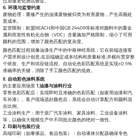
过加速老化测试验证。
6. 环境与监管约束
废物处理：重修产生的油漆废物被归类为有害废物，产生高额处
置成本。
监管限制：欧盟REACH和中国GB 24409等标准对颜料中的重金
属和挥发性有机化合物（VOC）含量施加严格限制，缩小了可用
颜料的范围，增加了颜色匹配的复杂度。
颜色匹配过程就像油漆生产中的中枢神经系统：它在前端连接客
户需求和设计创意;在后端确定成本结构和质量标准;并横向贯穿整
个研发、生产和供应链流程。自动化色彩匹配系统是实现±0.5%
准确率的关键，消除了手工颜色匹配的低效。
II. 自动彩色涂料系统
的主要应用场景
1.油漆与涂料行业
零售色彩匹配店：实现即时且准确的色彩匹配（如家用油漆和汽
车补漆）。客户现场选好颜色后，系统会自动计算配方和颜料混
合比例。
工业涂料生产：用于原厂汽车涂料、家具涂料、工业设备涂料
等，以确保大规模生产中不同批次颜色的绝对一致性。
2. 印刷与包装行业
高端印刷（如奢侈品、食品包装）：自动液体分配器确保专色