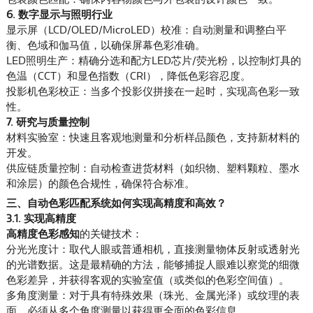
6. 数字显示与照明行业
显示屏（LCD/OLED/MicroLED）校准：自动测量和调整白平
衡、色域和伽马值，以确保屏幕色彩准确。
LED照明生产：精确分选和配方LED芯片/荧光粉，以控制灯具的
色温（CCT）和显色指数（CRI），降低色彩容忍度。
投影机色彩校正：当多个投影仪拼接在一起时，实现高色彩一致
性。
7. 研究与质量控制
材料实验室：快速且客观地测量和分析样品颜色，支持新材料的
开发。
供应链质量控制：自动检查进货材料（如织物、塑料颗粒、墨水
和涂层）的颜色合规性，确保符合标准。
三、自动色彩匹配系统如何实现高精度和高效？
3.1. 实现高精度
高精度色彩感知
的关键技术：
分光光度计：取代人眼或普通相机，直接测量物体反射或透射光
的光谱数据。这是最精确的方法，能够捕捉人眼难以察觉的细微
色彩差异，并获得客观的实验室值（或类似的色彩空间值）。
多角度测量：对于具有特殊效果（珠光、金属光泽）或纹理的表
面，必须从多个角度测量以获得更全面的色彩信息。