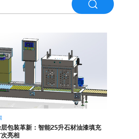
闻
涂层包装革新：智能25升石材油漆填充
首次亮相