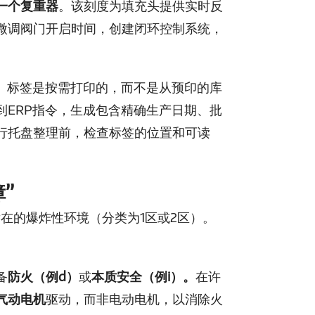
一个复重器
。该刻度为填充头提供实时反
微调阀门开启时间，创建闭环控制系统，
成。标签是按需打印的，而不是从预印的库
到ERP指令，生成包含精确生产日期、批
行托盘整理前，检查标签的位置和可读
”
潜在的爆炸性环境（分类为1区或2区）。
备
防火（例d）
或
本质安全（例i）。
在许
气动电机
驱动，而非电动电机，以消除火