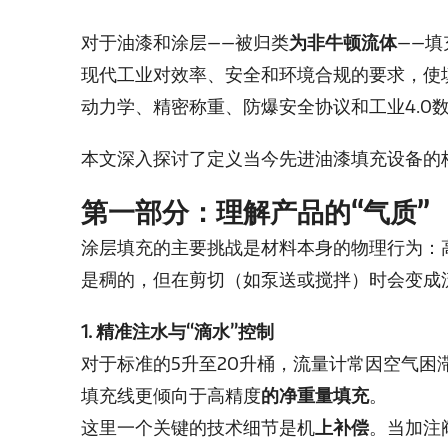
对于油漆和涂层——被归类
为非牛顿流体
——
现代工业对效率、安全和环境合规的要求，使
动力学、精密称重、防爆安全协议和工业4.0
本文深入探讨了定义当今先进油漆填充设备的
第一部分：理解产品的“气质”
涂层填充的主要挑战是材料本身的物理行为：
是稠的，但在剪切（如泵送或搅拌）时会变成
1. 精准注水与“滴水”控制
对于标准的5升至20升桶，流量计常因空气困
填充线更倾向于高精度
的净重量填充
。
这里一个关键的技术细节是机
上补偿
。当加注