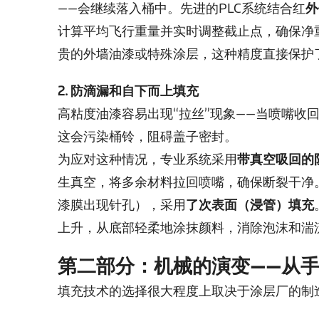
——会继续落入桶中。先进的PLC系统结合红
外
计算平均飞行重量并实时调整截止点，确保净
贵的外墙油漆或特殊涂层，这种精度直接保护
2. 防滴漏和自下而上填充
高粘度油漆容易出现“拉丝”现象——当喷嘴收
这会污染桶铃，阻碍盖子密封。
为应对这种情况，专业系统采用
带真空吸回的
生真空，将多余材料拉回喷嘴，确保断裂干净
漆膜出现针孔），采用
了次表面（浸管）填充
上升，从底部轻柔地涂抹颜料，消除泡沫和湍
第二部分：机械的演变——从
填充技术的选择很大程度上取决于涂层厂的制