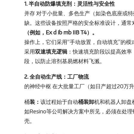
1. 半自动防爆填充剂：灵活性与安全性
并存
对于小批量、多色生产（如染色底座或特
缺。这些设备按照严格的安全标准设计，通常
（例如，Ex d ib mb IIB T4）。
操作上，它们采用“手动放置，自动填充”的模
采用
双速填充逻辑
：快速填充阶段以提高效率
段，以防止溶剂基易燃材料飞溅。
2. 全自动生产线：工厂物流
的神经中枢
在大批量工厂（如日产超过20万
桶
装：
该过程始于自动
桶装卸
机和机器人卸盘
如Resino等公司解决方案中所见，必须在
壳。