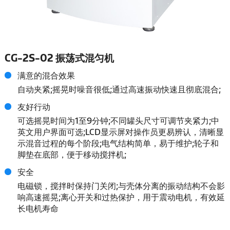
CG-2S-02 振荡式混匀机
满意的混合效果
自动夹紧;摇晃时噪音很低;通过高速振动快速且彻底混合;
友好行动
可选摇晃时间为1至9分钟;不同罐头尺寸可调节夹紧力;中
英文用户界面可选;LCD显示屏对操作员更易辨认，清晰显
示混音过程的每个阶段;电气结构简单，易于维护;轮子和
脚垫在底部，便于移动搅拌机;
安全
电磁锁，搅拌时保持门关闭;与壳体分离的振动结构不会影
响高速摇晃;离心开关和过热保护，用于震动电机，有效延
长电机寿命