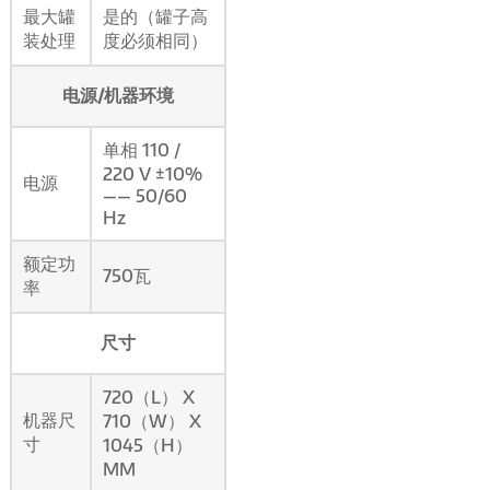
最大罐
是的（罐子高
装处理
度必须相同）
电源/机器环境
单相 110 /
220 V ±10%
电源
—— 50/60
Hz
额定功
750瓦
率
尺寸
720（L） X
机器尺
710（W） X
寸
1045（H）
MM