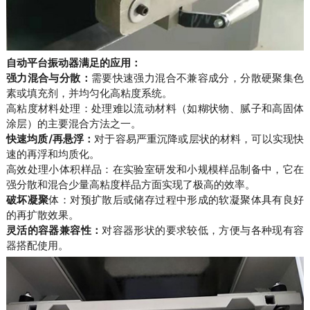
自动平台振动器满足的应用：
强力混合与分散：
需要快速强力混合不兼容成分，分散硬聚集色
素或填充剂，并均匀化高粘度系统。
高粘度材料处理：处理难以流动材料（如糊状物、腻子和高固体
涂层）的主要混合方法之一。
快速均质/再悬浮：
对于容易严重沉降或层状的材料，可以实现快
速的再浮和均质化。
高效处理小体积样品：在实验室研发和小规模样品制备中，它在
强分散和混合少量高粘度样品方面实现了极高的效率。
破坏凝聚
体：对预扩散后或储存过程中形成的软凝聚体具有良好
的再扩散效果。
灵活的容器兼容性：
对容器形状的要求较低，方便与各种现有容
器搭配使用。