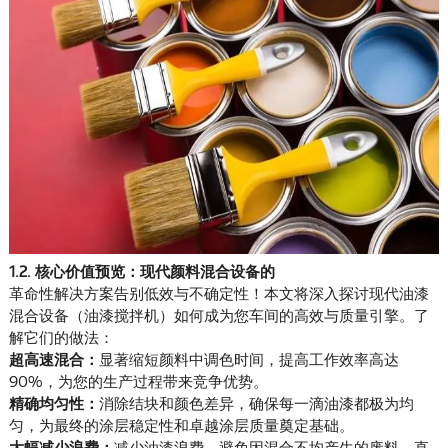
1.2. 核心价值预览：现代颜料混合设备的
革命性解决方案
告别低效与不确定性！本文将深入探讨现代油漆
混合设备（油漆搅拌机）如何成为您车间的高效与质量引擎。了
解它们的做法：
超高速混合：
显著缩短颜料中调色时间，提高工作效率高达
90%，为您的生产过程带来竞争优势。
精确均匀性：
消除结块和颜色差异，确保每一滴油漆都极为均
匀，为最终的涂层稳定性和卓越涂层质量奠定基础。
大幅减少浪费：
减少油漆浪费，避免因混合不均产生的废料，直