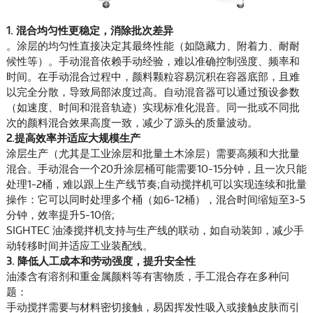
1. 混合均匀性更稳定，消除批次差异
。涂层的均匀性直接决定其最终性能（如隐藏力、附着力、耐耐
候性等）。手动混音依赖手动经验，难以准确控制强度、频率和
时间。在手动混合过程中，颜料颗粒容易沉积在容器底部，且难
以完全分散，导致局部浓度过高。自动混音器可以通过预设参数
（如速度、时间和混音轨迹）实现标准化混音。同一批或不同批
次的颜料混合效果高度一致，减少了源头的质量波动。
2.提高效率并适应大规模生产
涂层生产（尤其是工业涂层和批量土木涂层）需要高频和大批量
混合。手动混合一个20升涂层桶可能需要10-15分钟，且一次只能
处理1-2桶，难以跟上生产线节奏;自动搅拌机可以实现连续和批量
操作：它可以同时处理多个桶（如6-12桶），混合时间缩短至3-5
分钟，效率提升5-10倍;
SIGHTEC 油漆搅拌机支持与生产线的联动，如自动装卸，减少手
动转移时间并适应工业装配线。
3. 降低人工成本和劳动强度，提升安全性
油漆含有溶剂和重金属颜料等有害物质，手工混合存在多种问
题：
手动搅拌需要与材料密切接触，易因挥发性吸入或接触皮肤而引